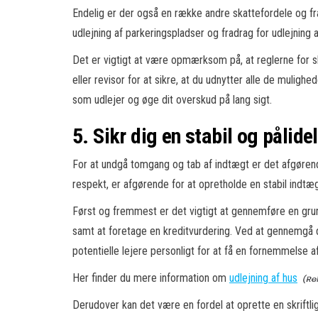
Endelig er der også en række andre skattefordele og frad
udlejning af parkeringspladser og fradrag for udlejning a
Det er vigtigt at være opmærksom på, at reglerne for s
eller revisor for at sikre, at du udnytter alle de muli
som udlejer og øge dit overskud på lang sigt.
5. Sikr dig en stabil og pålid
For at undgå tomgang og tab af indtægt er det afgørende a
respekt, er afgørende for at opretholde en stabil indtægt 
Først og fremmest er det vigtigt at gennemføre en grund
samt at foretage en kreditvurdering. Ved at gennemgå dis
potentielle lejere personligt for at få en fornemmelse a
Her finder du mere information om
udlejning af hus
Derudover kan det være en fordel at oprette en skriftlig