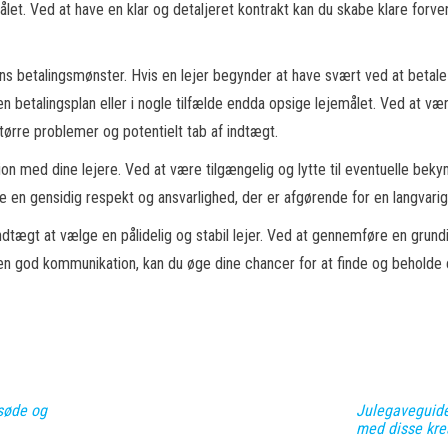
let. Ved at have en klar og detaljeret kontrakt kan du skabe klare forve
s betalingsmønster. Hvis en lejer begynder at have svært ved at betale hu
n betalingsplan eller i nogle tilfælde endda opsige lejemålet. Ved at v
større problemer og potentielt tab af indtægt.
on med dine lejere. Ved at være tilgængelig og lytte til eventuelle bekym
abe en gensidig respekt og ansvarlighed, der er afgørende for en langvarig 
indtægt at vælge en pålidelig og stabil lejer. Ved at gennemføre en grund
od kommunikation, kan du øge dine chancer for at finde og beholde en l
 søde og
Julegaveguide 
med disse kre