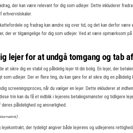
rag, der kan være relevant for dig som udlejer. Dette inkluderer fradrag
f erhvervslokaler.
kattefordele og fradrag kan ændre sig over tid, og det kan derfor være 
gheder, der er tilgængelige for dig som udlejer. Ved at være opmærksom p
elig lejer for at undgå tomgang og tab a
t sikre dig en stabil og pålidelig lejer til din bolig. En lejer, der betal
som udlejer. Der er flere ting, du kan gøre for at sikre dig en pålidelig l
ig screeningsproces, når du vælger en lejer. Dette inkluderer at indhen
se trin kan du få et indblik i lejerens betalingsmønster og tidligere lej
f deres pålidelighed og ansvarlighed.
.
 lejekontrakt, der tydeligt angiver både lejerens og udlejerens rettighede