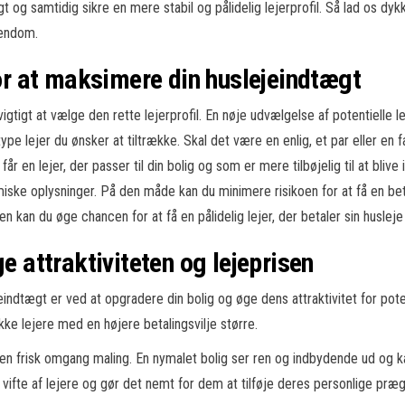
t og samtidig sikre en mere stabil og pålidelig lejerprofil. Så lad os dy
jendom.
for at maksimere din huslejeindtægt
igtigt at vælge den rette lejerprofil. En nøje udvælgelse af potentielle 
ype lejer du ønsker at tiltrække. Skal det være en enlig, et par eller en 
u får en lejer, der passer til din bolig og som er mere tilbøjelig til at bl
iske oplysninger. På den måde kan du minimere risikoen for at få en betal
 kan du øge chancen for at få en pålidelig lejer, der betaler sin husleje
ge attraktiviteten og lejeprisen
ndtægt er ved at opgradere din bolig og øge dens attraktivitet for potent
ække lejere med en højere betalingsvilje større.
 en frisk omgang maling. En nymalet bolig ser ren og indbydende ud og kan g
d vifte af lejere og gør det nemt for dem at tilføje deres personlige præg