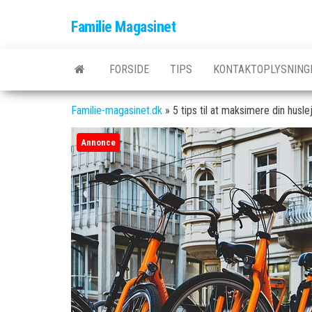
Skip
Familie Magasinet
to
the
content
FORSIDE
TIPS
KONTAKTOPLYSNING
Familie-magasinet.dk
»
5 tips til at maksimere din husl
Annonce