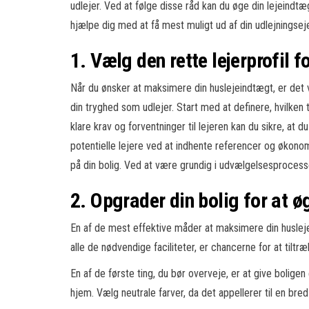
udlejer. Ved at følge disse råd kan du øge din lejeindtæg
hjælpe dig med at få mest muligt ud af din udlejningse
1. Vælg den rette lejerprofil 
Når du ønsker at maksimere din huslejeindtægt, er det v
din tryghed som udlejer. Start med at definere, hvilken t
klare krav og forventninger til lejeren kan du sikre, at d
potentielle lejere ved at indhente referencer og økonom
på din bolig. Ved at være grundig i udvælgelsesprocessen
2. Opgrader din bolig for at ø
En af de mest effektive måder at maksimere din huslejei
alle de nødvendige faciliteter, er chancerne for at tiltr
En af de første ting, du bør overveje, er at give boligen
hjem. Vælg neutrale farver, da det appellerer til en bre