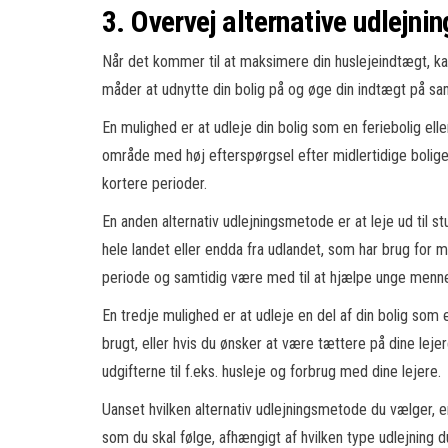
3. Overvej alternative udlejni
Når det kommer til at maksimere din huslejeindtægt, ka
måder at udnytte din bolig på og øge din indtægt på sa
En mulighed er at udleje din bolig som en feriebolig elle
område med høj efterspørgsel efter midlertidige boliger. 
kortere perioder.
En anden alternativ udlejningsmetode er at leje ud til
hele landet eller endda fra udlandet, som har brug for m
periode og samtidig være med til at hjælpe unge menne
En tredje mulighed er at udleje en del af din bolig som e
brugt, eller hvis du ønsker at være tættere på dine leje
udgifterne til f.eks. husleje og forbrug med dine lejere.
Uanset hvilken alternativ udlejningsmetode du vælger, e
som du skal følge, afhængigt af hvilken type udlejning 