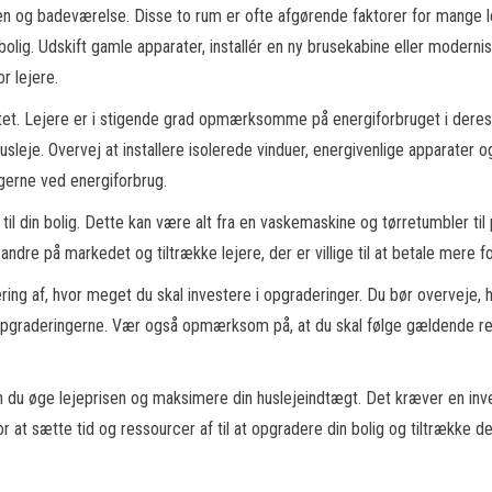
n og badeværelse. Disse to rum er ofte afgørende faktorer for mange le
bolig. Udskift gamle apparater, installér en ny brusekabine eller moderni
r lejere.
itet. Lejere er i stigende grad opmærksomme på energiforbruget i deres 
e husleje. Overvej at installere isolerede vinduer, energivenlige apparater
gerne ved energiforbrug.
r til din bolig. Dette kan være alt fra en vaskemaskine og tørretumbler til
ra andre på markedet og tiltrække lejere, der er villige til at betale mer
dering af, hvor meget du skal investere i opgraderinger. Du bør overveje,
opgraderingerne. Vær også opmærksom på, at du skal følge gældende regl
n du øge lejeprisen og maksimere din huslejeindtægt. Det kræver en inve
or at sætte tid og ressourcer af til at opgradere din bolig og tiltrække de 