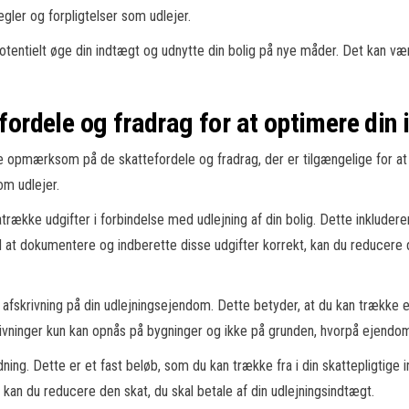
gler og forpligtelser som udlejer.
potentielt øge din indtægt og udnytte din bolig på nye måder. Det kan 
rdele og fradrag for at optimere din 
ære opmærksom på de skattefordele og fradrag, der er tilgængelige for a
om udlejer.
trække udgifter i forbindelse med udlejning af din bolig. Dette inkluderer 
ed at dokumentere og indberette disse udgifter korrekt, kan du reducere
afskrivning på din udlejningsejendom. Dette betyder, at du kan trække en
rivninger kun kan opnås på bygninger og ikke på grunden, hvorpå ejendo
ning. Dette er et fast beløb, som du kan trække fra i din skattepligtig
g kan du reducere den skat, du skal betale af din udlejningsindtægt.