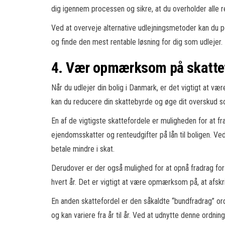
dig igennem processen og sikre, at du overholder alle re
Ved at overveje alternative udlejningsmetoder kan du 
og finde den mest rentable løsning for dig som udlejer.
4. Vær opmærksom på skattefo
Når du udlejer din bolig i Danmark, er det vigtigt at v
kan du reducere din skattebyrde og øge dit overskud s
En af de vigtigste skattefordele er muligheden for at fra
ejendomsskatter og renteudgifter på lån til boligen. V
betale mindre i skat.
Derudover er der også mulighed for at opnå fradrag for 
hvert år. Det er vigtigt at være opmærksom på, at afsk
En anden skattefordel er den såkaldte “bundfradrag” ord
og kan variere fra år til år. Ved at udnytte denne ordnin