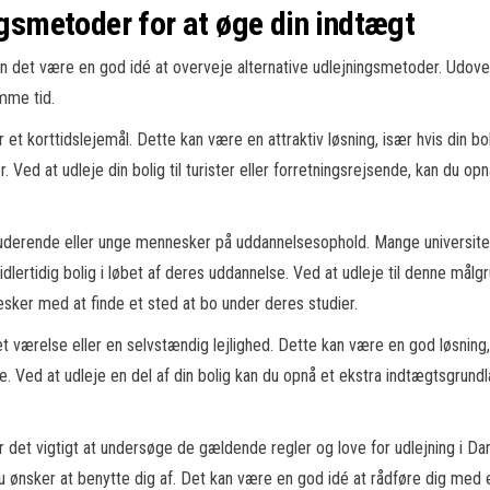
ngsmetoder for at øge din indtægt
n det være en god idé at overveje alternative udlejningsmetoder. Udover
mme tid.
r et korttidslejemål. Dette kan være en attraktiv løsning, især hvis din bo
Ved at udleje din bolig til turister eller forretningsrejsende, kan du opn
 studerende eller unge mennesker på uddannelsesophold. Mange universite
idlertidig bolig i løbet af deres uddannelse. Ved at udleje til denne målg
sker med at finde et sted at bo under deres studier.
t værelse eller en selvstændig lejlighed. Dette kan være en god løsning, h
re. Ved at udleje en del af din bolig kan du opnå et ekstra indtægtsgrund
r det vigtigt at undersøge de gældende regler og love for udlejning i Da
du ønsker at benytte dig af. Det kan være en god idé at rådføre dig med 