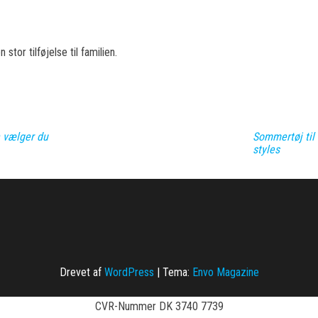
tor tilføjelse til familien.
 vælger du
Sommertøj til 
styles
Drevet af
WordPress
|
Tema:
Envo Magazine
CVR-Nummer DK 3740 7739