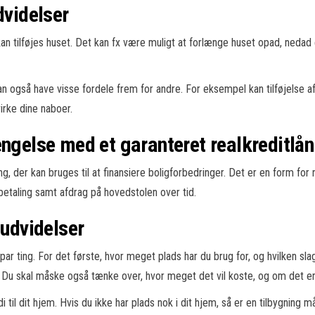
dvidelser
an tilføjes huset. Det kan fx være muligt at forlænge huset opad, nedad e
også have visse fordele frem for andre. For eksempel kan tilføjelse af 
virke dine naboer.
ængelse med et garanteret realkreditlån
ng, der kan bruges til at finansiere boligforbedringer. Det er en form for 
etaling samt afdrag på hovedstolen over tid.
gudvidelser
par ting. For det første, hvor meget plads har du brug for, og hvilken sla
Du skal måske også tænke over, hvor meget det vil koste, og om det er
 til dit hjem. Hvis du ikke har plads nok i dit hjem, så er en tilbygning m