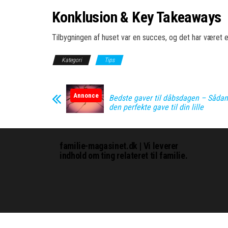
Konklusion & Key Takeaways
Tilbygningen af huset var en succes, og det har været en s
Kategori
Tips
Annonce
Bedste gaver til dåbsdagen – Sådan
den perfekte gave til din lille
familie-magasinet.dk | Vi leverer
indhold om ting relateret til familie.