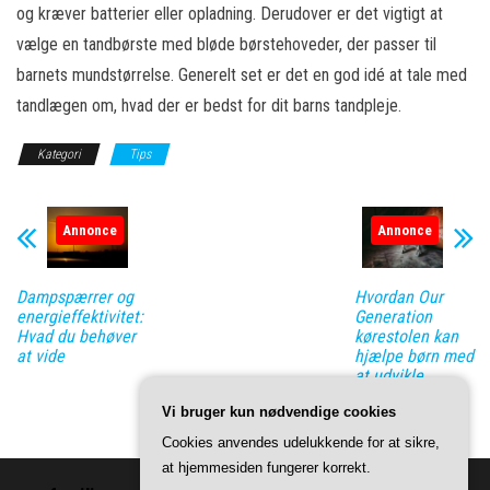
og kræver batterier eller opladning. Derudover er det vigtigt at
vælge en tandbørste med bløde børstehoveder, der passer til
barnets mundstørrelse. Generelt set er det en god idé at tale med
tandlægen om, hvad der er bedst for dit barns tandpleje.
Kategori
Tips
Annonce
Annonce
Dampspærrer og
Hvordan Our
energieffektivitet:
Generation
Hvad du behøver
kørestolen kan
at vide
hjælpe børn med
at udvikle
empati og
Vi bruger kun nødvendige cookies
forståelse
Cookies anvendes udelukkende for at sikre,
at hjemmesiden fungerer korrekt.