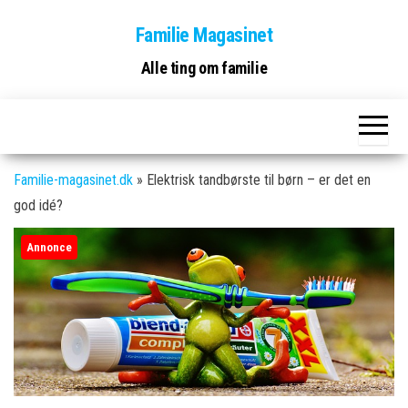
Skip
Familie Magasinet
to
the
Alle ting om familie
content
Familie-magasinet.dk
»
Elektrisk tandbørste til børn – er det en
god idé?
Annonce