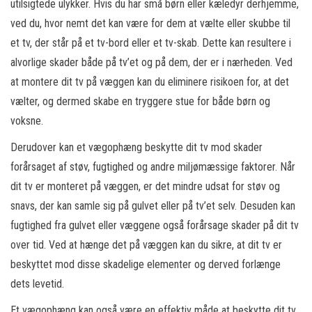
utilsigtede ulykker. Hvis du har små børn eller kæledyr derhjemme,
ved du, hvor nemt det kan være for dem at vælte eller skubbe til
et tv, der står på et tv-bord eller et tv-skab. Dette kan resultere i
alvorlige skader både på tv’et og på dem, der er i nærheden. Ved
at montere dit tv på væggen kan du eliminere risikoen for, at det
vælter, og dermed skabe en tryggere stue for både børn og
voksne.
Derudover kan et vægophæng beskytte dit tv mod skader
forårsaget af støv, fugtighed og andre miljømæssige faktorer. Når
dit tv er monteret på væggen, er det mindre udsat for støv og
snavs, der kan samle sig på gulvet eller på tv’et selv. Desuden kan
fugtighed fra gulvet eller væggene også forårsage skader på dit tv
over tid. Ved at hænge det på væggen kan du sikre, at dit tv er
beskyttet mod disse skadelige elementer og derved forlænge
dets levetid.
Et vægophæng kan også være en effektiv måde at beskytte dit tv