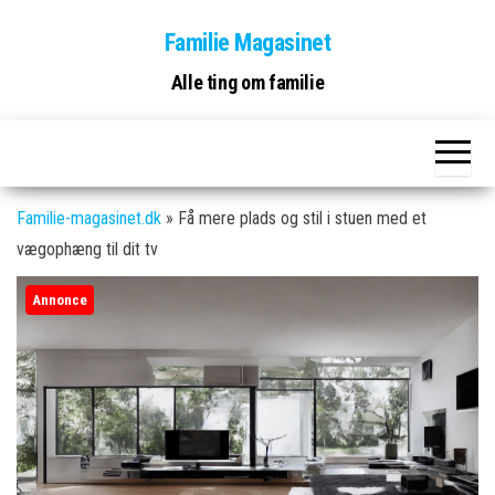
Skip
Familie Magasinet
to
the
Alle ting om familie
content
Familie-magasinet.dk
»
Få mere plads og stil i stuen med et
vægophæng til dit tv
Annonce