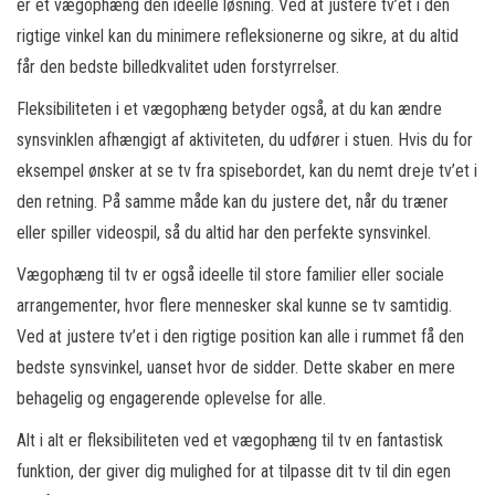
er et vægophæng den ideelle løsning. Ved at justere tv’et i den
rigtige vinkel kan du minimere refleksionerne og sikre, at du altid
får den bedste billedkvalitet uden forstyrrelser.
Fleksibiliteten i et vægophæng betyder også, at du kan ændre
synsvinklen afhængigt af aktiviteten, du udfører i stuen. Hvis du for
eksempel ønsker at se tv fra spisebordet, kan du nemt dreje tv’et i
den retning. På samme måde kan du justere det, når du træner
eller spiller videospil, så du altid har den perfekte synsvinkel.
Vægophæng til tv er også ideelle til store familier eller sociale
arrangementer, hvor flere mennesker skal kunne se tv samtidig.
Ved at justere tv’et i den rigtige position kan alle i rummet få den
bedste synsvinkel, uanset hvor de sidder. Dette skaber en mere
behagelig og engagerende oplevelse for alle.
Alt i alt er fleksibiliteten ved et vægophæng til tv en fantastisk
funktion, der giver dig mulighed for at tilpasse dit tv til din egen