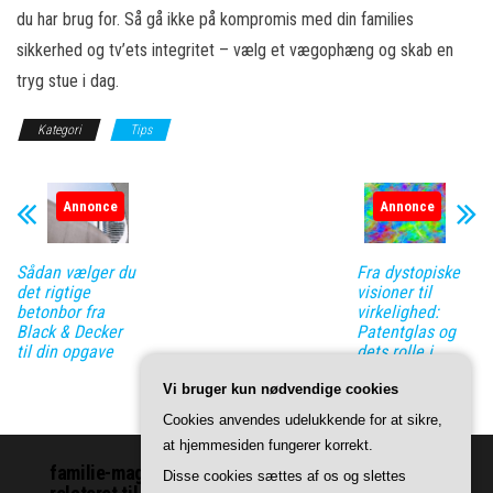
du har brug for. Så gå ikke på kompromis med din families
sikkerhed og tv’ets integritet – vælg et vægophæng og skab en
tryg stue i dag.
Kategori
Tips
Annonce
Annonce
Sådan vælger du
Fra dystopiske
det rigtige
visioner til
betonbor fra
virkelighed:
Black & Decker
Patentglas og
til din opgave
dets rolle i
fremtidens
Vi bruger kun nødvendige cookies
teknologier
Cookies anvendes udelukkende for at sikre,
at hjemmesiden fungerer korrekt.
familie-magasinet.dk | Vi leverer indhold om ting
Disse cookies sættes af os og slettes