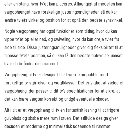
eller en stang, hvor tv’et kan placeres. Afhængigt af modellen kan
vægophænget have forskellige justeringsmuligheder, så du kan
ændre tv’ets vinkel og position for at opnå den bedste synsvinkel.
Nogle vægophæng har også funktioner som tilting, hvor du kan
vippe tv’et op eller ned, og swiveling, hvor du kan dreje tv’et fra
side til side. Disse justeringsmuligheder giver dig fleksibilitet til at
tilpasse tv’ets position, så du kan få den bedste oplevelse, uanset
hvor du befinder dig i rummet.
Vægophæng til tv er designet til at være kompatible med
forskellige tv-størrelser og vægtklasser. Det er vigtigt at vælge et
vægophæng, der passer til dit tv’s specifikationer for at sikre, at
det kan bære vægten korrekt og undgå eventuelle skader.
Alt i alt er et vægophæng til tv en fantastisk løsning til at frigøre
gulvplads og skabe mere rum i stuen. Det stilfulde design giver
desuden et moderne og minimalistisk udseende til rummet.