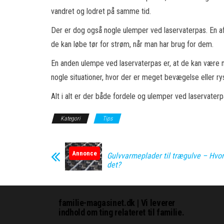
vandret og lodret på samme tid.
Der er dog også nogle ulemper ved laservaterpas. En af 
de kan løbe tør for strøm, når man har brug for dem.
En anden ulempe ved laservaterpas er, at de kan være m
nogle situationer, hvor der er meget bevægelse eller rys
Alt i alt er der både fordele og ulemper ved laservater
Kategori
Tips
Annonce
Gulvvarmeplader til trægulve – Hvo
det?
familie-magasinet.dk | Vi leverer
indhold om ting relateret til familie.