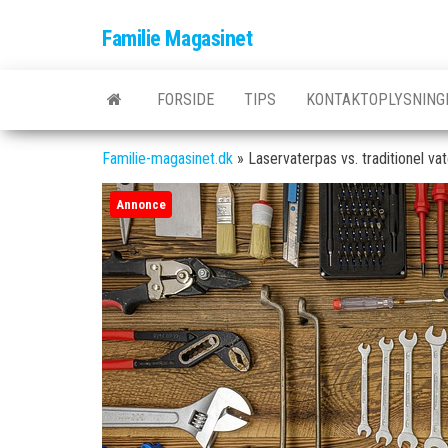
Skip
Familie Magasinet
to
the
content
FORSIDE
TIPS
KONTAKTOPLYSNING
Familie-magasinet.dk
»
Laservaterpas vs. traditionel va
Annonce