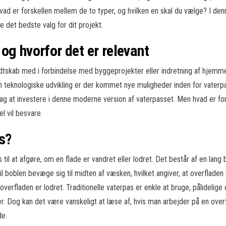
vad er forskellen mellem de to typer, og hvilken en skal du vælge? I denn
 det bedste valg for dit projekt.
og hvorfor det er relevant
dtskab med i forbindelse med byggeprojekter eller indretning af hjemmet.
en teknologiske udvikling er der kommet nye muligheder inden for vaterpa
 at investere i denne moderne version af vaterpasset. Men hvad er fors
l vil besvare.
s?
 til at afgøre, om en flade er vandret eller lodret. Det består af en lang
il boblen bevæge sig til midten af væsken, hvilket angiver, at overflad
verfladen er lodret. Traditionelle vaterpas er enkle at bruge, pålidelige 
ver. Dog kan det være vanskeligt at læse af, hvis man arbejder på en ove
de.