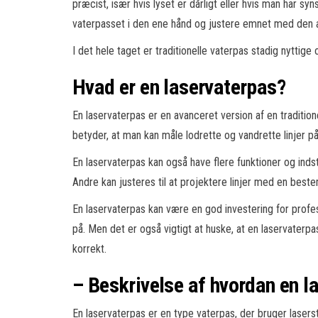
præcist, især hvis lyset er dårligt eller hvis man har s
vaterpasset i den ene hånd og justere emnet med den 
I det hele taget er traditionelle vaterpas stadig nyttig
Hvad er en laservaterpas?
En laservaterpas er en avanceret version af en traditione
betyder, at man kan måle lodrette og vandrette linjer 
En laservaterpas kan også have flere funktioner og indsti
Andre kan justeres til at projektere linjer med en bestem
En laservaterpas kan være en god investering for profe
på. Men det er også vigtigt at huske, at en laservaterp
korrekt.
– Beskrivelse af hvordan en l
En laservaterpas er en type vaterpas, der bruger laserst