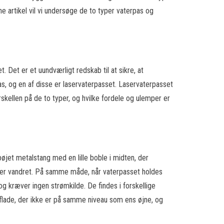
e artikel vil vi undersøge de to typer vaterpas og
 Det er et uundværligt redskab til at sikre, at
s, og en af disse er laservaterpasset. Laservaterpasset
kellen på de to typer, og hvilke fordele og ulemper er
 bøjet metalstang med en lille boble i midten, der
en er vandret. På samme måde, når vaterpasset holdes
og kræver ingen strømkilde. De findes i forskellige
rflade, der ikke er på samme niveau som ens øjne, og