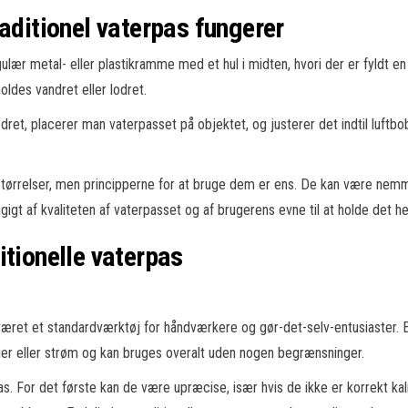
raditionel vaterpas fungerer
ngulær metal- eller plastikramme med et hul i midten, hvori der er fyldt e
oldes vandret eller lodret.
ret, placerer man vaterpasset på objektet, og justerer det indtil luftbob
 størrelser, men principperne for at bruge dem er ens. De kan være ne
t af kvaliteten af vaterpasset og af brugerens evne til at holde det helt
itionelle vaterpas
været et standardværktøj for håndværkere og gør-det-selv-entusiaster. En
ier eller strøm og kan bruges overalt uden nogen begrænsninger.
as. For det første kan de være upræcise, især hvis de ikke er korrekt k