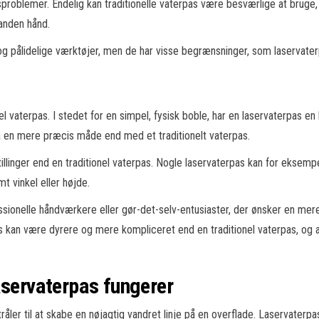
ynsproblemer. Endelig kan traditionelle vaterpas være besværlige at bruge
anden hånd.
e og pålidelige værktøjer, men de har visse begrænsninger, som laservate
l vaterpas. I stedet for en simpel, fysisk boble, har en laservaterpas en 
på en mere præcis måde end med et traditionelt vaterpas.
llinger end en traditionel vaterpas. Nogle laservaterpas kan for eksempel 
t vinkel eller højde.
ssionelle håndværkere eller gør-det-selv-entusiaster, der ønsker en mer
as kan være dyrere og mere kompliceret end en traditionel vaterpas, og a
aservaterpas fungerer
råler til at skabe en nøjagtig vandret linje på en overflade. Laservaterpa