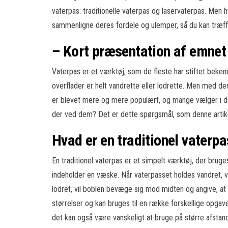
vaterpas: traditionelle vaterpas og laservaterpas. Men h
sammenligne deres fordele og ulemper, så du kan træffe
– Kort præsentation af emnet 
Vaterpas er et værktøj, som de fleste har stiftet beken
overflader er helt vandrette eller lodrette. Men med d
er blevet mere og mere populært, og mange vælger i dag
der ved dem? Det er dette spørgsmål, som denne artike
Hvad er en traditionel vaterpa
En traditionel vaterpas er et simpelt værktøj, der bruges
indeholder en væske. Når vaterpasset holdes vandret, v
lodret, vil boblen bevæge sig mod midten og angive, at o
størrelser og kan bruges til en række forskellige opga
det kan også være vanskeligt at bruge på større afstan