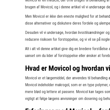
Movicol er en medicin, der ofte bruges til behandling a
brugen af Movicol, og i denne artikel vil vi undersøge
Men Movicol er ikke den eneste mulighed for at behandl
disse alternativer og diskutere deres fordele og ulempe
Desuden vil vi undersøge, hvordan livsstilsændringer o
reducere risikoen for forstoppelse, og vi vil se på nogl
Alt i alt vil denne artikel give dig en bredere forståelse 
uanset om du lider af forstoppelse eller ønsker at fore
Hvad er Movicol og hvordan vi
Movicol er et lægemiddel, der anvendes til behandling af
Movicol indeholder makrogol, som er en type polymer, 
mere blød og lettere at passere. Movicol kan tages som
vigtigt at følge lægens anvisninger om dosering og beh