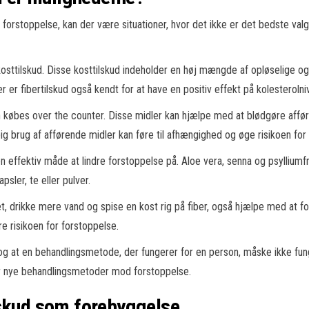
stoppelse, kan der være situationer, hvor det ikke er det bedste valg fo
rkosttilskud. Disse kosttilskud indeholder en høj mængde af opløselige 
er fibertilskud også kendt for at have en positiv effekt på kolesteroln
n købes over the counter. Disse midler kan hjælpe med at blødgøre affø
g brug af afførende midler kan føre til afhængighed og øge risikoen for 
effektiv måde at lindre forstoppelse på. Aloe vera, senna og psylliumfr
psler, te eller pulver.
itet, drikke mere vand og spise en kost rig på fiber, også hjælpe med at 
 risikoen for forstoppelse.
v, og at en behandlingsmetode, der fungerer for en person, måske ikke fung
er nye behandlingsmetoder mod forstoppelse.
lskud som forebyggelse