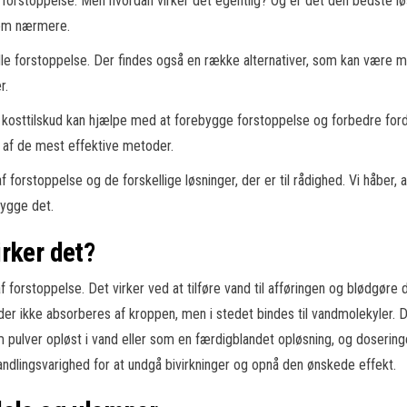
f forstoppelse. Men hvordan virker det egentlig? Og er det den bedste l
 dem nærmere.
e forstoppelse. Der findes også en række alternativer, som kan være me
r.
g kosttilskud kan hjælpe med at forebygge forstoppelse og forbedre ford
e af de mest effektive metoder.
af forstoppelse og de forskellige løsninger, der er til rådighed. Vi håber, 
bygge det.
rker det?
 forstoppelse. Det virker ved at tilføre vand til afføringen og blødgøre
der ikke absorberes af kroppen, men i stedet bindes til vandmolekyler.
 pulver opløst i vand eller som en færdigblandet opløsning, og dosering
andlingsvarighed for at undgå bivirkninger og opnå den ønskede effekt.