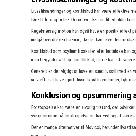
Livsstilsændringer og kosttilskud kan være effektive me
føre til forstoppelse. Derudover kan en fiberholdig ko
Regelmæssig motion kan også have en positiv effekt på 
undgå overdreven træning, da det kan have den modsatt
Kosttilskud som psylliumfrøskaller eller lactulose kan 
man begynder at tage kosttilskud, da de kan interagere 
Generelt er det vigtigt at have en sund livsstil med en
selv efter at have gjort disse livsstilsændringer, bør m
Konklusion og opsummering af
Forstoppelse kan være en alvorlig tilstand, der påvirker
symptomerne på forstoppelse og har vist sig at være ef
Der er mange alternativer til Movicol, herunder livssti
omgang.