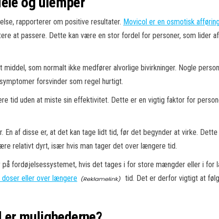
dele og ulemper
se, rapporterer om positive resultater.
Movicol er en osmotisk afførin
re at passere. Dette kan være en stor fordel for personer, som lider af
ildt middel, som normalt ikke medfører alvorlige bivirkninger. Nogle per
symptomer forsvinder som regel hurtigt.
e tid uden at miste sin effektivitet. Dette er en vigtig faktor for person
En af disse er, at det kan tage lidt tid, før det begynder at virke. Dett
 relativt dyrt, især hvis man tager det over længere tid.
 på fordøjelsessystemet, hvis det tages i for store mængder eller i for 
e doser eller over længere
tid. Det er derfor vigtigt at f
ad er mulighederne?