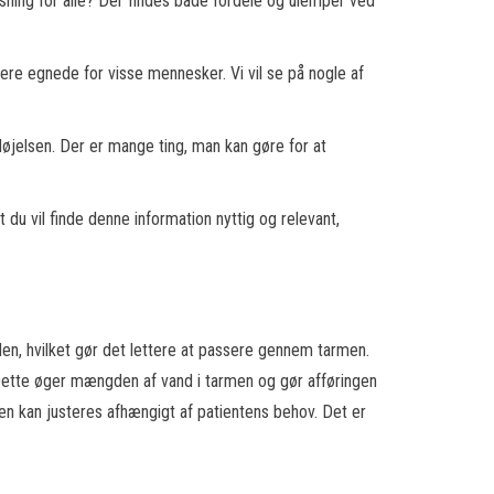
øsning for alle? Der findes både fordele og ulemper ved
re egnede for visse mennesker. Vi vil se på nogle af
øjelsen. Der er mange ting, man kan gøre for at
at du vil finde denne information nyttig og relevant,
 den, hvilket gør det lettere at passere gennem tarmen.
 Dette øger mængden af vand i tarmen og gør afføringen
en kan justeres afhængigt af patientens behov. Det er