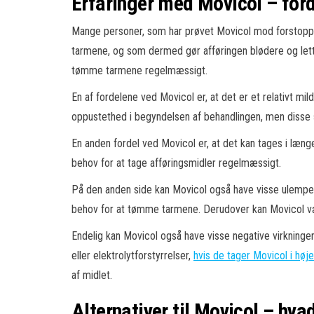
Erfaringer med Movicol – for
Mange personer, som har prøvet Movicol mod forstoppel
tarmene, og som dermed gør afføringen blødere og lette
tømme tarmene regelmæssigt.
En af fordelene ved Movicol er, at det er et relativt m
oppustethed i begyndelsen af behandlingen, men disse 
En anden fordel ved Movicol er, at det kan tages i længer
behov for at tage afføringsmidler regelmæssigt.
På den anden side kan Movicol også have visse ulemper. 
behov for at tømme tarmene. Derudover kan Movicol være
Endelig kan Movicol også have visse negative virkninger
eller elektrolytforstyrrelser,
hvis de tager Movicol i høj
af midlet.
Alternativer til Movicol – hv