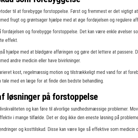
toder til at forebygge forstoppelse. Først og fremmest er det vigtigt at
st med frugt og grøntsager hjælpe med at øge fordøjelsen og regulere aff
fordøjelsen og forebygge forstoppelse. Det kan være enkle øvelser som a
e effekt.
også hjælpe med at blødgøre afføringen og gøre det lettere at passere. De
med andre medicin eller have bivirkninger.
 varieret kost, regelmæssig motion og tilstrækkeligt med vand for at fo
an tale med en læge for at finde den bedste behandling.
 løsninger på forstoppelse
 livskvaliteten og kan føre til alvorlige sundhedsmæssige problemer. Mov
fektiv i mange tilfælde. Det er dog ikke den eneste løsning på probleme
lsændringer og kosttilskud. Disse kan være lige så effektive som medicin 