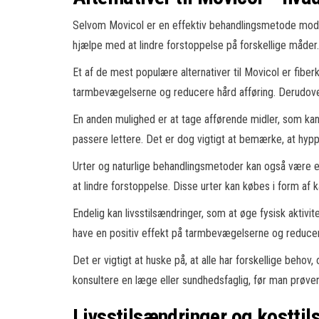
Selvom Movicol er en effektiv behandlingsmetode mod for
hjælpe med at lindre forstoppelse på forskellige måder.
Et af de mest populære alternativer til Movicol er fibe
tarmbevægelserne og reducere hård afføring. Derudover 
En anden mulighed er at tage afførende midler, som ka
passere lettere. Det er dog vigtigt at bemærke, at hyppi
Urter og naturlige behandlingsmetoder kan også være en 
at lindre forstoppelse. Disse urter kan købes i form af ka
Endelig kan livsstilsændringer, som at øge fysisk aktiv
have en positiv effekt på tarmbevægelserne og reducere
Det er vigtigt at huske på, at alle har forskellige beho
konsultere en læge eller sundhedsfaglig, før man prøv
Livsstilsændringer og kostti