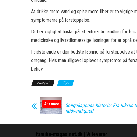
At drikke mere vand og spise mere fiber er to vigtige 
symptomerne på forstoppelse.
Det er vigtigt at huske på, at enhver behandling for fo
medicinske og livsstilsmæssige løsninger for at opnå d
I sidste ende er den bedste løsning på forstoppelse at t
omgang. Hvis man alligevel oplever symptomer på forsto
behov.
Kategori
Tips
Annonce
Sengekappens historie: Fra luksus ti
nødvendighed
familie-magasinet.dk | Vi leverer