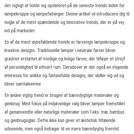
det vigtigt at holde sig opdateret på de seneste trends inden for
lampekroppe og lampefatninger. Denne artikel vil introducere dig til
nogle af de mest spændende og innovative trends, der er på vej
ind på markedet.
En af de mest iøjnefaldende trends er farverige lampekroppe og
kreative designs. Traditionelle lamper i neutrale farver bliver
gradvist erstattet af modige og livlige farver, der tilføjer et strejf
af personlighed til ethvert rum. Derudover er der også en stigende
interesse for unikke og fantasifulde designs, der skiller sig ud og
bliver samtaleemne.
En anden vigtig trend er brugen af bæredygtige materialer og
genbrug. Med fokus på miljøvenlige valg bliver lamper fremstillet
af genanvendte eller naturlige materialer som f.eks. træ, bambus
og genbrugsglas. Dette ikke kun giver et æstetisk tiltalende
udseende, men også bidrager til en mere bæredygtig fremtid.