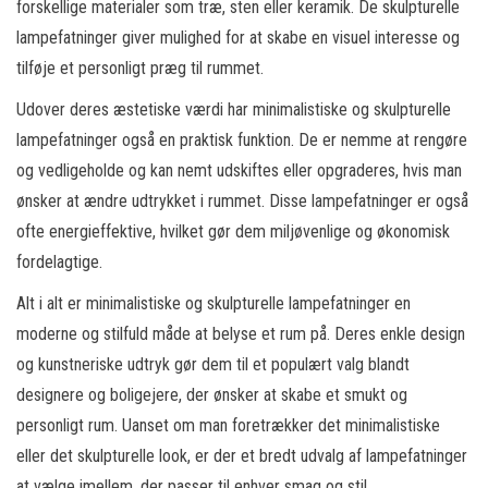
forskellige materialer som træ, sten eller keramik. De skulpturelle
lampefatninger giver mulighed for at skabe en visuel interesse og
tilføje et personligt præg til rummet.
Udover deres æstetiske værdi har minimalistiske og skulpturelle
lampefatninger også en praktisk funktion. De er nemme at rengøre
og vedligeholde og kan nemt udskiftes eller opgraderes, hvis man
ønsker at ændre udtrykket i rummet. Disse lampefatninger er også
ofte energieffektive, hvilket gør dem miljøvenlige og økonomisk
fordelagtige.
Alt i alt er minimalistiske og skulpturelle lampefatninger en
moderne og stilfuld måde at belyse et rum på. Deres enkle design
og kunstneriske udtryk gør dem til et populært valg blandt
designere og boligejere, der ønsker at skabe et smukt og
personligt rum. Uanset om man foretrækker det minimalistiske
eller det skulpturelle look, er der et bredt udvalg af lampefatninger
at vælge imellem, der passer til enhver smag og stil.