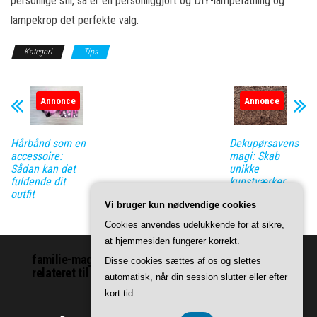
personlige stil, så er en personliggjort og DIY-lampefatning og
lampekrop det perfekte valg.
Kategori
Tips
Annonce
Annonce
Hårbånd som en
Dekupørsavens
accessoire:
magi: Skab
Sådan kan det
unikke
fuldende dit
kunstværker
outfit
med præcision
Vi bruger kun nødvendige cookies
og finesse
Cookies anvendes udelukkende for at sikre,
at hjemmesiden fungerer korrekt.
familie-magasinet.dk | Vi leverer indhold om ting
Disse cookies sættes af os og slettes
relateret til familie.
automatisk, når din session slutter eller efter
kort tid.