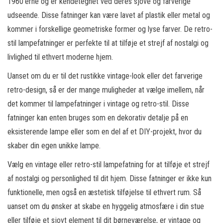
1960’erne og er kendetegnet ved deres sjove og farverige
udseende. Disse fatninger kan være lavet af plastik eller metal og
kommer i forskellige geometriske former og lyse farver. De retro-
stil lampefatninger er perfekte til at tilføje et strejf af nostalgi og
livlighed til ethvert moderne hjem.
Uanset om du er til det rustikke vintage-look eller det farverige
retro-design, så er der mange muligheder at vælge imellem, når
det kommer til lampefatninger i vintage og retro-stil. Disse
fatninger kan enten bruges som en dekorativ detalje på en
eksisterende lampe eller som en del af et DIY-projekt, hvor du
skaber din egen unikke lampe.
Vælg en vintage eller retro-stil lampefatning for at tilføje et strejf
af nostalgi og personlighed til dit hjem. Disse fatninger er ikke kun
funktionelle, men også en æstetisk tilføjelse til ethvert rum. Så
uanset om du ønsker at skabe en hyggelig atmosfære i din stue
eller tilføje et sjovt element til dit børneværelse, er vintage og