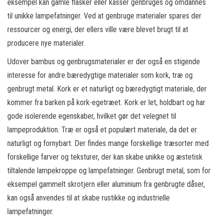
eksempel kan gamle flasker eller kasser genbruges og omdannes
til unikke lampefatninger. Ved at genbruge materialer spares der
ressourcer og energi, der ellers ville være blevet brugt til at
producere nye materialer.
Udover bambus og genbrugsmaterialer er der også en stigende
interesse for andre bæredygtige materialer som kork, træ og
genbrugt metal. Kork er et naturligt og bæredygtigt materiale, der
kommer fra barken på kork-egetræet. Kork er let, holdbart og har
gode isolerende egenskaber, hvilket gør det velegnet til
lampeproduktion. Træ er også et populært materiale, da det er
naturligt og fornybart. Der findes mange forskellige træsorter med
forskellige farver og teksturer, der kan skabe unikke og æstetisk
tiltalende lampekroppe og lampefatninger. Genbrugt metal, som for
eksempel gammelt skrotjern eller aluminium fra genbrugte dåser,
kan også anvendes til at skabe rustikke og industrielle
lampefatninger.