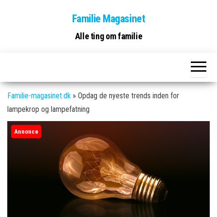
Skip
Familie Magasinet
to
the
Alle ting om familie
content
Familie-magasinet.dk
»
Opdag de nyeste trends inden for
lampekrop og lampefatning
Annonce