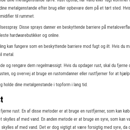
dine metalgenstande efter brug eller opbevare dem på et tørt sted. Hvis
midifier til rummet.
ttelsesspray. Disse sprays danner en beskyttende barriere på metaloverfla
leste hardwarebutikker og online.
ng kan fungere som en beskyttende barriere mod fugt og ilt. Hvis du ma
il metal.
nde og rengøre dem regelmæssigt. Hvis du opdager rust, skal du fjerne de
 rusten, og overvej at bruge en rustomdanner eller rustfjerner for at hjæl
og holde dine metalgenstande i topform i lang tid.
t
 fjerne rust. En af disse metoder er at bruge en rustfjerner, som kan kø
et skylles af med vand. En anden metode er at bruge en syre, som kan vær
t skylles af med vand. Det er dog vigtigt at være forsigtig med syre, da