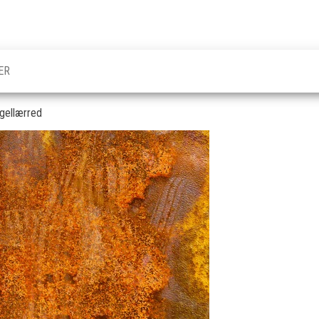
ER
gellærred