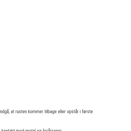
undgå, at rusten kommer tilbage eller opstår i første
 i kontakt med metal og forårsager