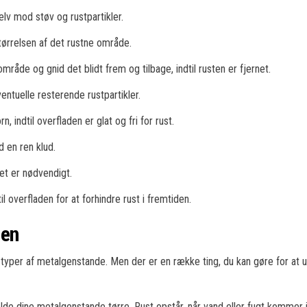
lv mod støv og rustpartikler.
tørrelsen af det rustne område.
råde og gnid det blidt frem og tilbage, indtil rusten er fjernet.
ventuelle resterende rustpartikler.
indtil overfladen er glat og fri for rust.
 en ren klud.
det er nødvendigt.
l overfladen for at forhindre rust i fremtiden.
den
lle typer af metalgenstande. Men der er en række ting, du kan gøre for at 
olde dine metalgenstande tørre. Rust opstår, når vand eller fugt kommer