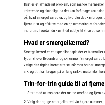
Rust er et almindeligt problem, som mange mennesker st
irriterende og skadeligt, da det kan forårsage korrosion
på, hvad smergellærred er, og hvordan det kan bruges til a
fjerne rust og afslutte med en opsummering af fordelene 
mere om, hvordan du kan få dit udstyr til at se ud som n
Hvad er smergellærred?
Smergellærred er en type slibepapir, der er fremstillet a
typer af overfladeridser og skrammer. Smergellærred kom
vælge den rigtige kornstørrelse, når man bruger smergell
ark, og det kan bruges på en lang række materialer, heru
Trin-for-trin guide til at fje
1. Start med at inspicere det rustne område og fjern ev
2. Vælg det rigtige smergellærred. Jo højere nummer, j