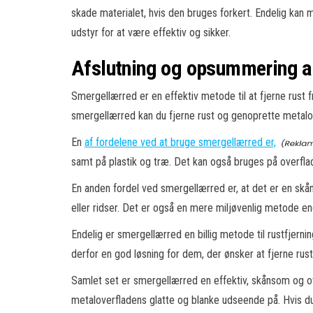
skade materialet, hvis den bruges forkert. Endelig kan 
udstyr for at være effektiv og sikker.
Afslutning og opsummering af 
Smergellærred er en effektiv metode til at fjerne rust 
smergellærred kan du fjerne rust og genoprette metalo
En
af fordelene ved at bruge smergellærred er,
samt på plastik og træ. Det kan også bruges på overf
En anden fordel ved smergellærred er, at det er en skån
eller ridser. Det er også en mere miljøvenlig metode end
Endelig er smergellærred en billig metode til rustfjern
derfor en god løsning for dem, der ønsker at fjerne ru
Samlet set er smergellærred en effektiv, skånsom og ov
metaloverfladens glatte og blanke udseende på. Hvis du