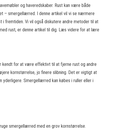
il havemøbler og haveredskaber. Rust kan være både
et – smergellærred. I denne artikel vil vi se nærmere
st i fremtiden. Vi vil også diskutere andre metoder til at
d rust, er denne artikel til dig. Læs videre for at lære
kendt for at være effektivt til at fjerne rust og andre
e kornstørrelse, jo finere slibning. Det er vigtigt at
 yderligere. Smergellærred kan købes i ruller eller i
 bruge smergellærred med en grov kornstørrelse.