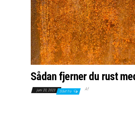
Sådan fjerner du rust m
Af
juni 20, 2023
Slået fra