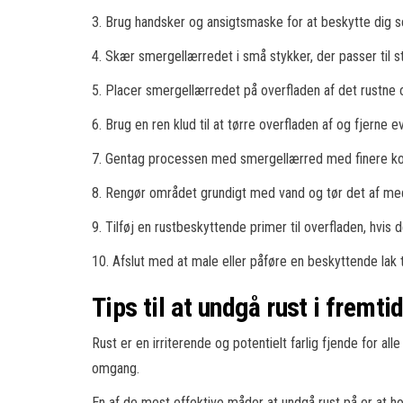
3. Brug handsker og ansigtsmaske for at beskytte dig se
4. Skær smergellærredet i små stykker, der passer til s
5. Placer smergellærredet på overfladen af det rustne om
6. Brug en ren klud til at tørre overfladen af og fjerne e
7. Gentag processen med smergellærred med finere korn, 
8. Rengør området grundigt med vand og tør det af med
9. Tilføj en rustbeskyttende primer til overfladen, hvis 
10. Afslut med at male eller påføre en beskyttende lak ti
Tips til at undgå rust i fremti
Rust er en irriterende og potentielt farlig fjende for a
omgang.
En af de mest effektive måder at undgå rust på er at h