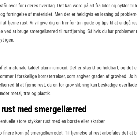
år over for i deres hverdag. Det kan være på alt fra biler og cykler t
 og forringelse af materialet. Men der er heldigvis en løsning på problem
t fjerne rust. Vi vil give dig en trin-for-trin guide og tips til at undgå ru
ved at bruge smergellærred til rustfjerning. Så hvis du har problemer me
yt igen.
f et materiale kaldet aluminiumoxid. Det er stærkt og holdbart, og det er 
mer i forskellige kornstørrelser, som angiver graden af grovhed. Jo højer
ærred til at fjerne rust, da en for grov slibning kan beskadige overfladen
nder metal, træ og plastik.
rne rust med smergellærred
entuelle store stykker rust med en børste eller skraber.
o finere korn på smergellærredet. Til fjernelse af rust anbefales det at