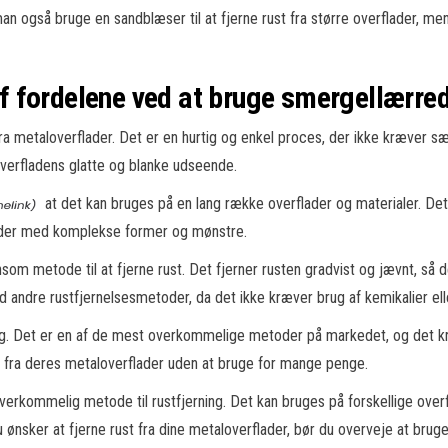
man også bruge en sandblæser til at fjerne rust fra større overflader, m
fordelene ved at bruge smergellærred t
fra metaloverflader. Det er en hurtig og enkel proces, der ikke kræver sæ
verfladens glatte og blanke udseende.
at det kan bruges på en lang række overflader og materialer. Det 
lader med komplekse former og mønstre.
som metode til at fjerne rust. Det fjerner rusten gradvist og jævnt, så 
 andre rustfjernelsesmetoder, da det ikke kræver brug af kemikalier elle
ing. Det er en af de mest overkommelige metoder på markedet, og det kræ
st fra deres metaloverflader uden at bruge for mange penge.
erkommelig metode til rustfjerning. Det kan bruges på forskellige ove
 ønsker at fjerne rust fra dine metaloverflader, bør du overveje at br