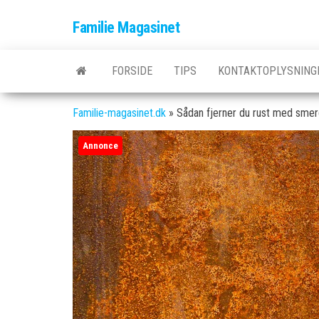
Skip
Familie Magasinet
to
the
content
FORSIDE
TIPS
KONTAKTOPLYSNING
Familie-magasinet.dk
»
Sådan fjerner du rust med smer
Annonce