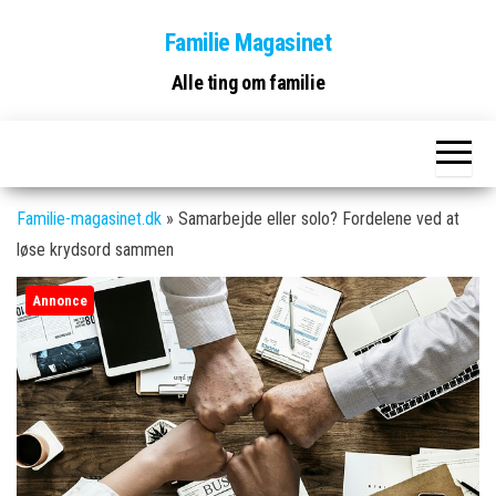
Skip
Familie Magasinet
to
the
Alle ting om familie
content
Familie-magasinet.dk
»
Samarbejde eller solo? Fordelene ved at
løse krydsord sammen
Annonce