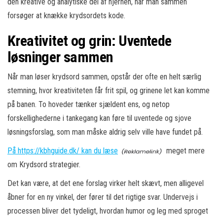
den kreative og analytiske del af hjernen, når man sammen
forsøger at knække krydsordets kode.
Kreativitet og grin: Uventede
løsninger sammen
Når man løser krydsord sammen, opstår der ofte en helt særlig
stemning, hvor kreativiteten får frit spil, og grinene let kan komme
på banen. To hoveder tænker sjældent ens, og netop
forskellighederne i tankegang kan føre til uventede og sjove
løsningsforslag, som man måske aldrig selv ville have fundet på.
På https://kbhguide.dk/ kan du læse
meget mere
om Krydsord strategier.
Det kan være, at det ene forslag virker helt skævt, men alligevel
åbner for en ny vinkel, der fører til det rigtige svar. Undervejs i
processen bliver det tydeligt, hvordan humor og leg med sproget