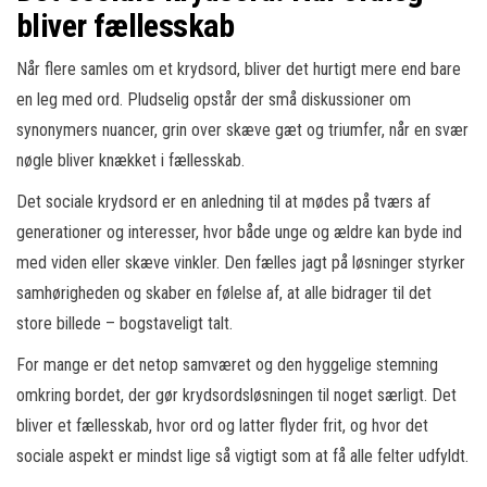
bliver fællesskab
Når flere samles om et krydsord, bliver det hurtigt mere end bare
en leg med ord. Pludselig opstår der små diskussioner om
synonymers nuancer, grin over skæve gæt og triumfer, når en svær
nøgle bliver knækket i fællesskab.
Det sociale krydsord er en anledning til at mødes på tværs af
generationer og interesser, hvor både unge og ældre kan byde ind
med viden eller skæve vinkler. Den fælles jagt på løsninger styrker
samhørigheden og skaber en følelse af, at alle bidrager til det
store billede – bogstaveligt talt.
For mange er det netop samværet og den hyggelige stemning
omkring bordet, der gør krydsordsløsningen til noget særligt. Det
bliver et fællesskab, hvor ord og latter flyder frit, og hvor det
sociale aspekt er mindst lige så vigtigt som at få alle felter udfyldt.