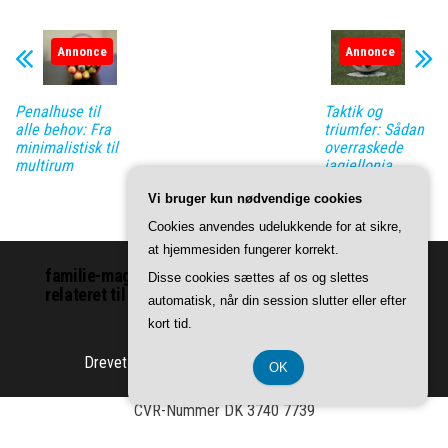
Annonce
Annonce
Penalhuse til
Taktik og
alle behov: Fra
triumfer: Sådan
minimalistisk til
overraskede
multirum
jagiellonia
białystok
Vi bruger kun nødvendige cookies
ekstraklasa
Cookies anvendes udelukkende for at sikre,
at hjemmesiden fungerer korrekt.
familie-magasinet.dk | Vi leverer indhold om ting
Disse cookies sættes af os og slettes
relateret til familie.
automatisk, når din session slutter eller efter
kort tid.
Drevet af
WordPress
|
Tema:
Envo Magazine
OK
CVR-Nummer DK 3740 7739