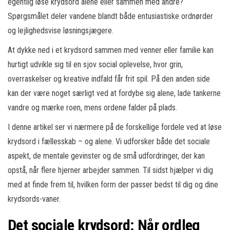
egentlig løse krydsord alene eller sammen med andre?
Spørgsmålet deler vandene blandt både entusiastiske ordnørder
og lejlighedsvise løsningsjægere.
At dykke ned i et krydsord sammen med venner eller familie kan
hurtigt udvikle sig til en sjov social oplevelse, hvor grin,
overraskelser og kreative indfald får frit spil. På den anden side
kan der være noget særligt ved at fordybe sig alene, lade tankerne
vandre og mærke roen, mens ordene falder på plads.
I denne artikel ser vi nærmere på de forskellige fordele ved at løse
krydsord i fællesskab – og alene. Vi udforsker både det sociale
aspekt, de mentale gevinster og de små udfordringer, der kan
opstå, når flere hjerner arbejder sammen. Til sidst hjælper vi dig
med at finde frem til, hvilken form der passer bedst til dig og dine
krydsords-vaner.
Det sociale krydsord: Når ordleg