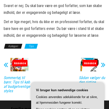
Svaret er nej. Du skal bare være en god forfatter, som kan skabe
indhold, der er engagerende og behageligt at læse.
Det er lige meget, hvis du ikke er en professionel forfatter, du skal
bare have en god forfatters evner. Du bør være i stand til at skabe
indhold, der er engagerende og behageligt for læserne at læse.
Kategori
Tips
Annonce
Annonce
Sommertøj til
Sådan vælger du
børn: Tips til køb
den rigtige
af budgetvenlige
højdemåler til
Vi bruger kun nødvendige cookies
styles
dit barn
Cookies anvendes udelukkende for at sikre,
at hjemmesiden fungerer korrekt.
familie-magasinet.dk | Vi leverer indhold om ting