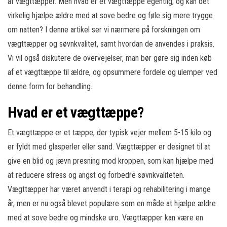
af vægttæpper. Men hvad er et vægttæppe egentlig, og kan det
virkelig hjælpe ældre med at sove bedre og føle sig mere trygge
om natten? I denne artikel ser vi nærmere på forskningen om
vægttæpper og søvnkvalitet, samt hvordan de anvendes i praksis.
Vi vil også diskutere de overvejelser, man bør gøre sig inden køb
af et vægttæppe til ældre, og opsummere fordele og ulemper ved
denne form for behandling.
Hvad er et vægttæppe?
Et vægttæppe er et tæppe, der typisk vejer mellem 5-15 kilo og
er fyldt med glasperler eller sand. Vægttæpper er designet til at
give en blid og jævn presning mod kroppen, som kan hjælpe med
at reducere stress og angst og forbedre søvnkvaliteten.
Vægttæpper har været anvendt i terapi og rehabilitering i mange
år, men er nu også blevet populære som en måde at hjælpe ældre
med at sove bedre og mindske uro. Vægttæpper kan være en