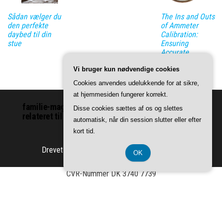
Sådan vælger du
The Ins and Outs
den perfekte
of Ammeter
daybed til din
Calibration:
stue
Ensuring
Accurate
Readings Every
Vi bruger kun nødvendige cookies
Time
Cookies anvendes udelukkende for at sikre,
at hjemmesiden fungerer korrekt.
familie-magasinet.dk | Vi leverer indhold om ting
Disse cookies sættes af os og slettes
relateret til familie.
automatisk, når din session slutter eller efter
kort tid.
Drevet af
WordPress
|
Tema:
Envo Magazine
OK
CVR-Nummer DK 3740 7739