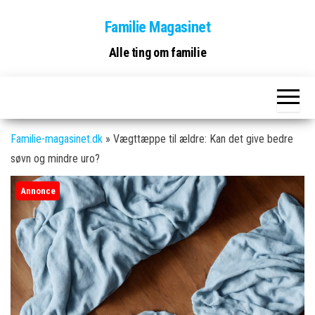
Skip
Familie Magasinet
to
the
Alle ting om familie
content
Familie-magasinet.dk
»
Vægttæppe til ældre: Kan det give bedre
søvn og mindre uro?
Annonce