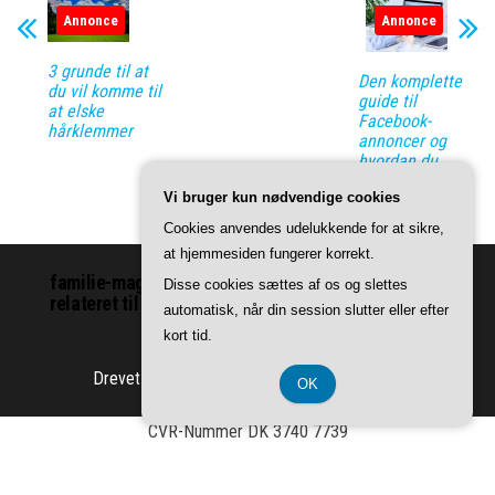
Annonce
Annonce
3 grunde til at
Den komplette
du vil komme til
guide til
at elske
Facebook-
hårklemmer
annoncer og
hvordan du
bruger dem
Vi bruger kun nødvendige cookies
effektivt
Cookies anvendes udelukkende for at sikre,
at hjemmesiden fungerer korrekt.
familie-magasinet.dk | Vi leverer indhold om ting
Disse cookies sættes af os og slettes
relateret til familie.
automatisk, når din session slutter eller efter
kort tid.
Drevet af
WordPress
|
Tema:
Envo Magazine
OK
CVR-Nummer DK 3740 7739