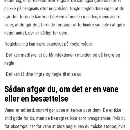
keder sig, er stressede eller angste. De kan også gøre det for at
plukke på hangnails eller neglebånd. Nogle neglebidere siger, at de
gør det, fordi de kan lide følelsen af negle i munden, mens andre
siger, at de gør det, fordi de forsøger at forhindre sig selv i at gøre
noget andet, der er dårligt for dem.
Neglebidning kan være skadeligt på nogle måder:
-Det kan medføre, at du får infektioner i munden og på fingre og
negle
-Det kan få dine fingre og negle til at se ud
Sådan afgør du, om det er en vane
eller en besættelse
Vaner er adfærd, som vi gør uden at tænke over dem. De er ikke
altid gode for os, men de betragtes ikke som tvangstanker. Hvis du
for eksempel har for vane at bide negle, kan du måske stoppe, hvis